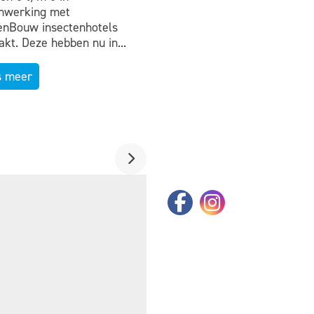
nwerking met
nBouw insectenhotels
kt. Deze hebben nu in...
s meer