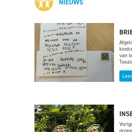
NIEUWS
BRI
Afgel
kindc
van l
Toezi
Lee
INS
Vorig
groep