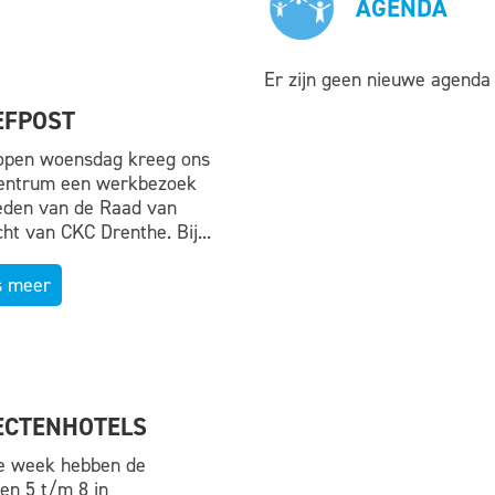
AGENDA
Er zijn geen nieuwe agenda 
EFPOST
open woensdag kreeg ons
entrum een werkbezoek
eden van de Raad van
cht van CKC Drenthe. Bij...
s meer
ECTENHOTELS
e week hebben de
en 5 t/m 8 in