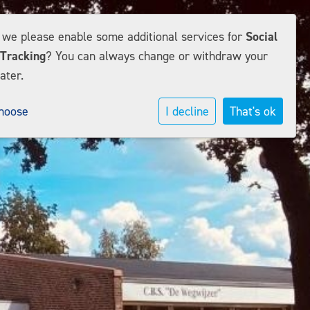
d we please enable some additional services for
Social
Tracking
? You can always change or withdraw your
ater.
hoose
I decline
That's ok