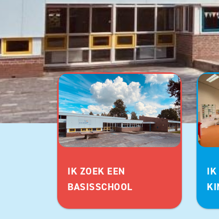
IK ZOEK EEN
IK
BASISSCHOOL
KI