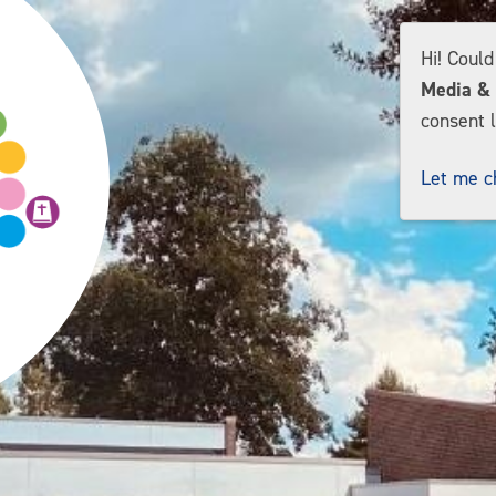
Hi! Coul
Media & 
consent l
Let me c