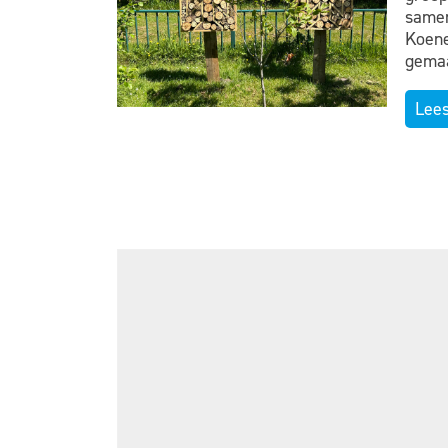
same
Koene
gemaa
Lee