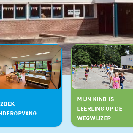
MIJN KIND IS
 ZOEK
LEERLING OP DE
NDEROPVANG
WEGWIJZER