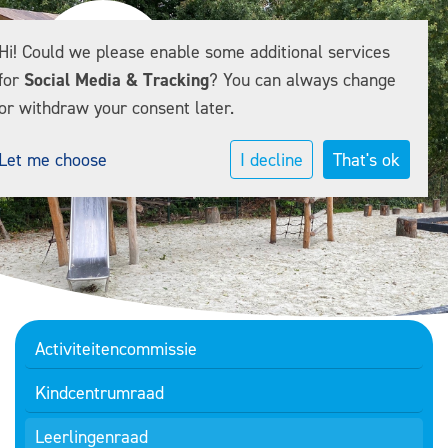
Hi! Could we please enable some additional services
for
Social Media & Tracking
? You can always change
or withdraw your consent later.
Let me choose
I decline
That's ok
Activiteitencommissie
Kindcentrumraad
Leerlingenraad